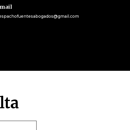
mail
espachofuentesabogados@gmail.com
lta