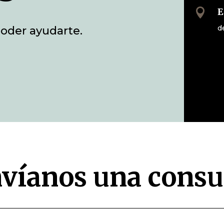

E
d
oder ayudarte.
víanos una consu