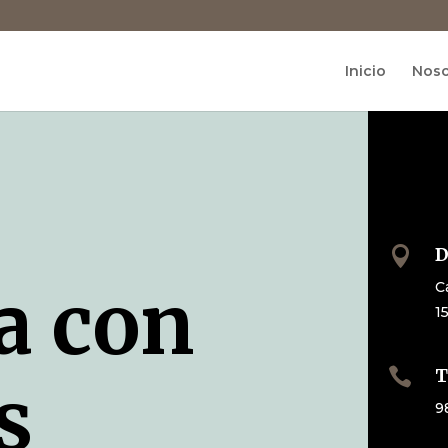
Inicio
Noso

D
a con
C
1

T
s
9