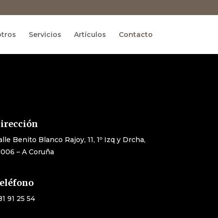
tros
Servicios
Artículos
Contacto
irección
alle Benito Blanco Rajoy, 11, 1º Izq y Drcha,
5006 – A Coruña
eléfono
81 91 25 54