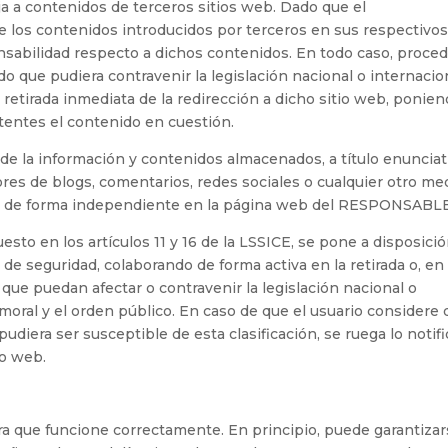
ija a contenidos de terceros sitios web. Dado que el
os contenidos introducidos por terceros en sus respectivo
nsabilidad respecto a dichos contenidos. En todo caso, proce
do que pudiera contravenir la legislación nacional o internacio
a retirada inmediata de la redirección a dicho sitio web, ponie
entes el contenido en cuestión.
 la información y contenidos almacenados, a título enunciat
dores de blogs, comentarios, redes sociales o cualquier otro me
os de forma independiente en la página web del RESPONSABLE
sto en los artículos 11 y 16 de la LSSICE, se pone a disposici
 de seguridad, colaborando de forma activa en la retirada o, en
que puedan afectar o contravenir la legislación nacional o
 moral y el orden público. En caso de que el usuario considere
udiera ser susceptible de esta clasificación, se ruega lo notif
io web.
ra que funcione correctamente. En principio, puede garantiza