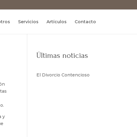
tros
Servicios
Artículos
Contacto
Últimas noticias
El Divorcio Contencioso
ión
stas
o.
a y
ue