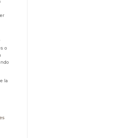
n
er
r
es o
n
iendo
e la
ies