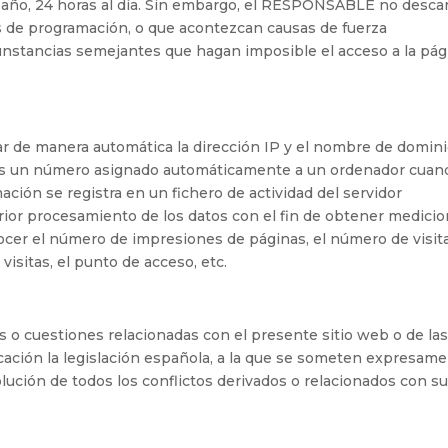
l año, 24 horas al día. Sin embargo, el RESPONSABLE no desca
res de programación, o que acontezcan causas de fuerza
cunstancias semejantes que hagan imposible el acceso a la pág
ar de manera automática la dirección IP y el nombre de domin
IP es un número asignado automáticamente a un ordenador cuan
ación se registra en un fichero de actividad del servidor
rior procesamiento de los datos con el fin de obtener medici
cer el número de impresiones de páginas, el número de visit
visitas, el punto de acceso, etc.
as o cuestiones relacionadas con el presente sitio web o de la
licación la legislación española, a la que se someten expresam
lución de todos los conflictos derivados o relacionados con s