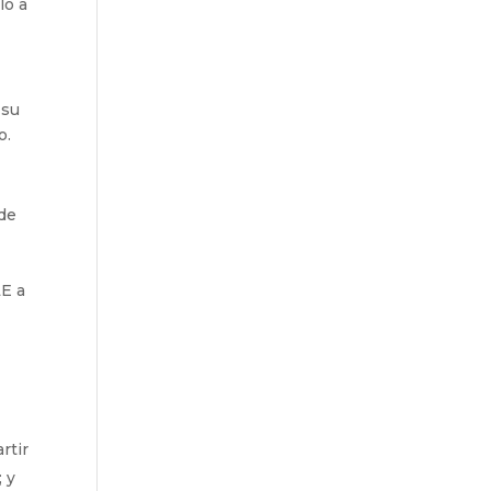
lo a
 su
o.
 de
E a
rtir
; y