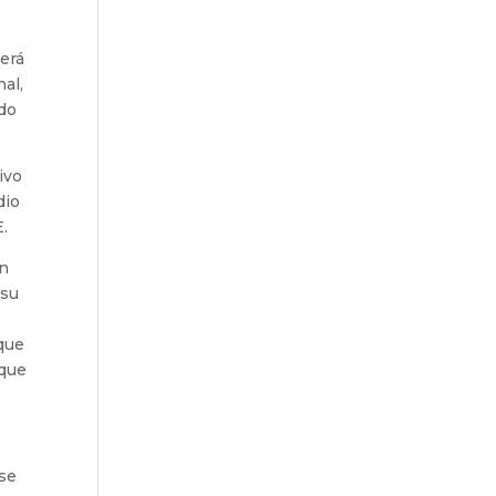
s
derá
nal,
ndo
ivo
dio
.
ón
 su
 que
ique
rse