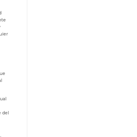
d
nte
y
uier
que
al
ual
 del