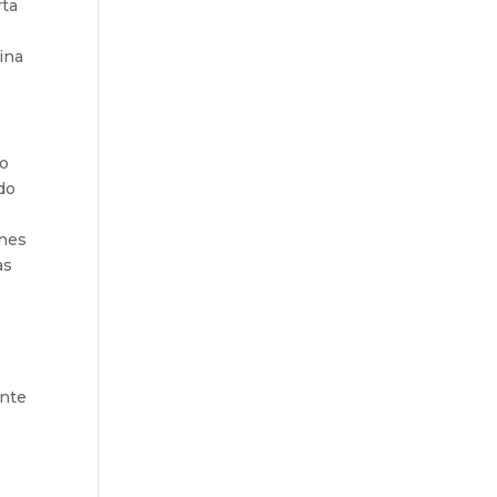
rta
ina
io
do
ones
as
s
ente
u